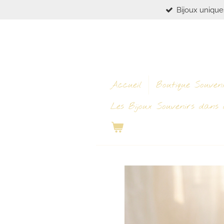
Bijoux unique
Passer
au
contenu
principal
Accueil
Boutique Souven
Les Bijoux Souvenirs dans l