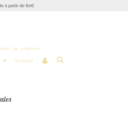
ite à partir de 80€
essus de création
x
Contact
rales