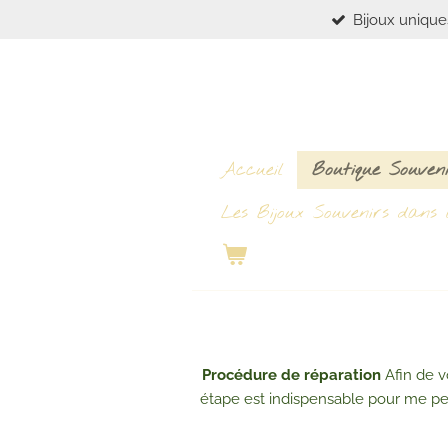
Bijoux unique
Passer
au
contenu
principal
Accueil
Boutique Souven
Les Bijoux Souvenirs dans l
Procédure de réparation
Afin de vo
étape est indispensable pour me perm