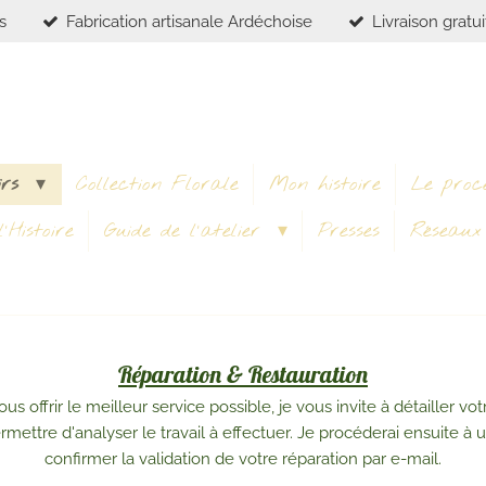
s
Fabrication artisanale Ardéchoise
Livraison gratu
irs
Collection Florale
Mon histoire
Le proc
'Histoire
Guide de l'atelier
Presses
Réseau
Réparation & Restauration
us offrir le meilleur service possible, je vous invite à détailler 
ettre d'analyser le travail à effectuer. Je procéderai ensuite à u
confirmer la validation de votre réparation par e-mail.