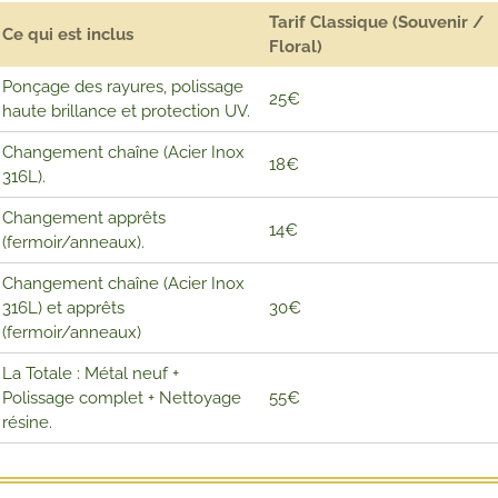
Tarif Classique (Souvenir /
Ce qui est inclus
Floral)
Ponçage des rayures, polissage
25€
haute brillance et protection UV.
Changement chaîne (Acier Inox
18€
316L).
Changement apprêts
14€
(fermoir/anneaux).
Changement chaîne (Acier Inox
316L) et apprêts
30€
(fermoir/anneaux)
La Totale : Métal neuf +
Polissage complet + Nettoyage
55€
résine.