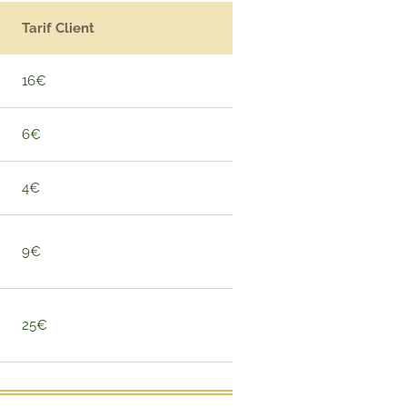
Tarif Client
16€
6€
4€
9€
25€