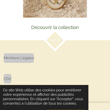
Découvrir la collection
HAUT
Mentions Légales
CGV
© 2024 - 2026 L'atelier de Calvin
Ce site Web utilise des cookies pour améliorer
Propulsé par
Webador
votre expérience et afficher des publicités
personnalisées. En cliquant sur "Accepter", vous
consentez à l'utilisation de tous les cookies.