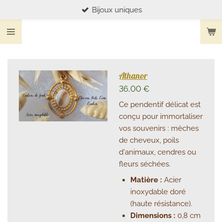
Bijoux uniques
Passer
au
contenu
principal
Athanor
36,00 €
Ce pendentif délicat est
conçu pour immortaliser
vos souvenirs : mèches
de cheveux, poils
d'animaux, cendres ou
fleurs séchées.
Matière :
Acier
inoxydable doré
(haute résistance).
Dimensions :
0,8 cm